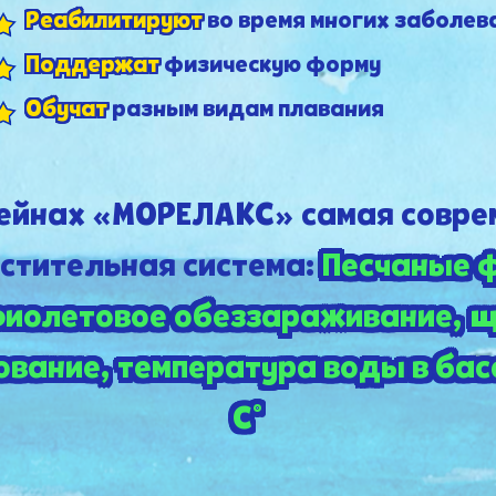
Реабилитируют
во время многих заболев
Поддержат
физическую форму
Обучат
разным видам плавания
сейнах «МОРЕЛАКС» самая совре
стительная система:
Песчаные 
фиолетовое обеззараживание, 
вание, температура воды в басс
С°