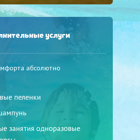
лнительные услуги
омфорта абсолютно
вые пеленки
шампунь
ые занятия одноразовые
ерсы