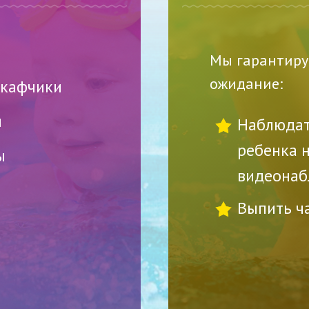
Мы гарантиру
ожидание:
кафчики
ы
Наблюдат
ребенка н
ы
видеонаб
Выпить ч