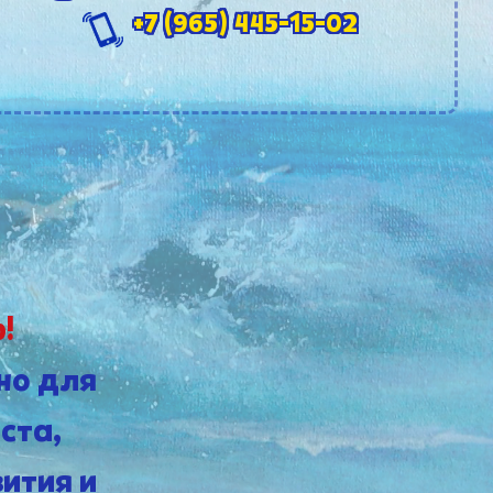
+7 (965) 445-15-02
р!
но для
ста,
ития и