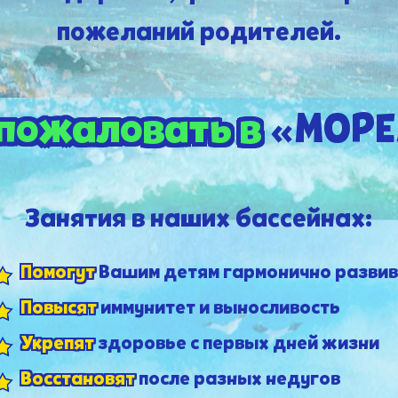
пожеланий родителей.
пожаловать в
«МОРЕ
Занятия в наших бассейнах:
Помогут
Вашим детям гармонично развив
Повысят
иммунитет и выносливость
Укрепят
здоровье с первых дней жизни
Восстановят
после разных недугов