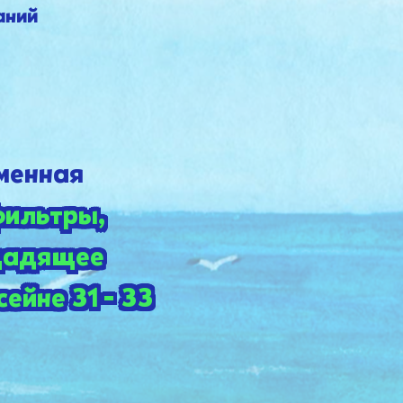
аний
менная
фильтры,
щадящее
ейне 31 - 33