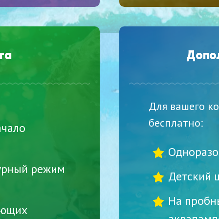
та
Допо
Для вашего к
бесплатно:
ачало
Одноразо
урный режим
Детский 
На пробн
ающих
аквапамп