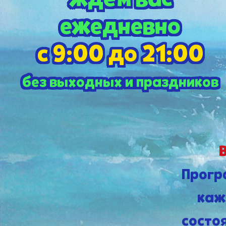
ежедневно
с 9:00 до 21:00
без выходных и праздников
В
Прогр
каж
состо