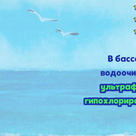
В бас
водоочи
ультра
гипохлориро